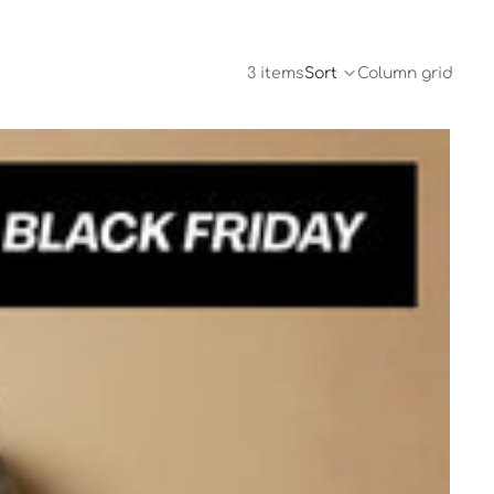
3 items
Sort
Column grid