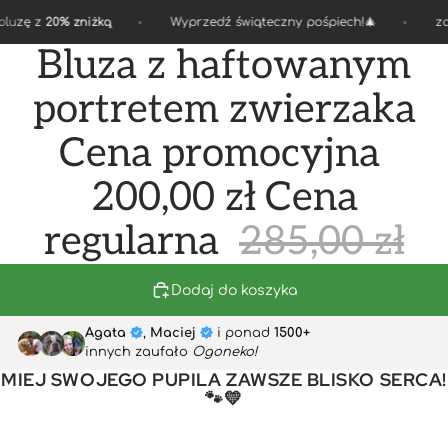
uzę z
20% zniżką
Wyprzedź świąteczny pośpiech!🎄
zapr
Bluza z haftowanym
portretem zwierzaka
Cena promocyjna
200,00 zł
Cena
regularna
285,00 zł
Dodaj do koszyka
Agata
,
Maciej
i ponad
1500+
innych zaufało
Ogoneko!
MIEJ SWOJEGO PUPILA ZAWSZE BLISKO SERCA!
🐾💛